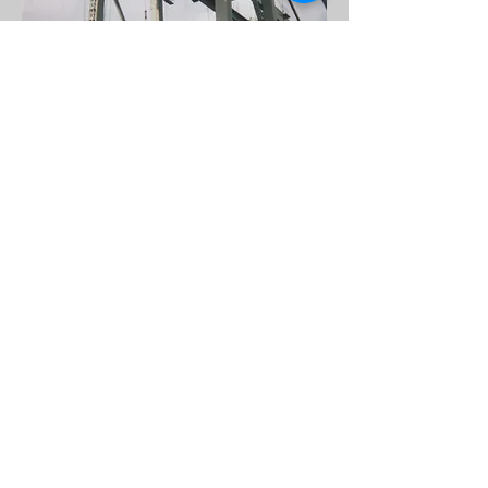
COMPROMISO EXPERIENCIA INNOVACIÓN
© 2024 GRT
Global Rigging and Transport (GRT) especializa en mover
equipos pesados, movimientos de grúas, transporte de
cargamento pesado, reparación y modificación de grúas,
montaje y desmontaje de grúas, respuesta de
emergencias, proyecto de cargo, prueba de carga,
rescate, buque de grúa, ingeniera especializada. El