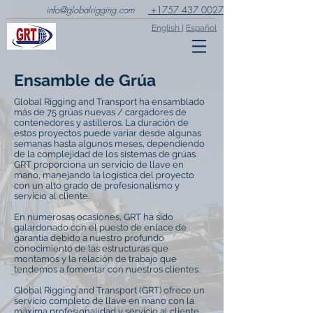
info@globalrigging.com
+1757 437 0027
English
|
Español
Ensamble de Grúa
Global Rigging and Transport ha ensamblado
más de 75 grúas nuevas / cargadores de
contenedores y astilleros. La duración de
estos proyectos puede variar desde algunas
semanas hasta algunos meses, dependiendo
de la complejidad de los sistemas de grúas.
GRT proporciona un servicio de llave en
mano, manejando la logística del proyecto
con un alto grado de profesionalismo y
servicio al cliente.
En numerosas ocasiones, GRT ha sido
galardonado con el puesto de enlace de
garantía debido a nuestro profundo
conocimiento de las estructuras que
montamos y la relación de trabajo que
tendemos a fomentar con nuestros clientes.
Global Rigging and Transport (GRT) ofrece un
servicio completo de llave en mano con la
máxima profesionalidad y servicio al cliente.